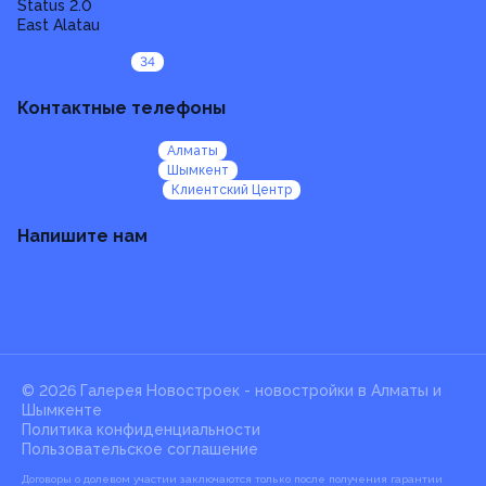
Status 2.0
East Alatau
Все проекты
34
Контактные телефоны
+7 (705) 924 92 47
Алматы
+7 (705) 924 92 99
Шымкент
+7 (705) 924 95 00
Клиентский Центр
Напишите нам
b2b@galereya.kz
HR@galereya.kz
sales@galereya.kz
© 2026 Галерея Новостроек -
новостройки в Алматы и
Шымкенте
Политика конфиденциальности
Пользовательское соглашение
Договоры о долевом участии заключаются только после получения гарантии