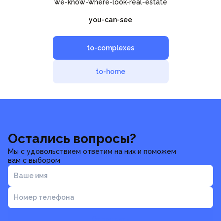
we-know-where-look-real-estate
you-can-see
to-complexes
to-home
Остались вопросы?
Мы с удовольствием ответим на них и поможем
вам с выбором
Ваше имя
Номер телефона
Отправить