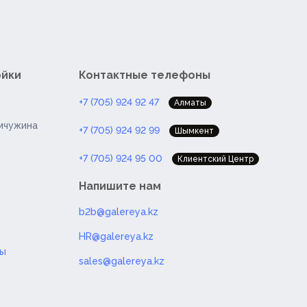
ойки
Контактные телефоны
+7 (705) 924 92 47
Алматы
мчужина
+7 (705) 924 92 99
Шымкент
+7 (705) 924 95 00
Клиентский Центр
Напишите нам
b2b@galereya.kz
HR@galereya.kz
ты
sales@galereya.kz