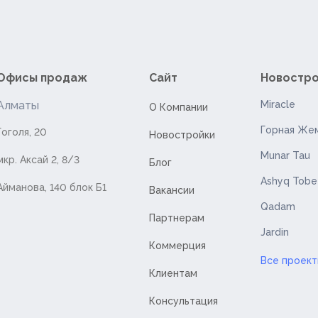
Офисы продаж
Сайт
Новостр
Алматы
Miracle
О Компании
Горная Же
Гоголя, 20
Новостройки
Munar Tau
мкр. Аксай 2, 8/3
Блог
Ashyq Tobe
Айманова, 140 блок Б1
Вакансии
Qadam
Партнерам
Jardin
Коммерция
Все проек
Клиентам
Консультация