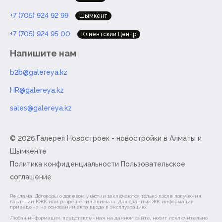
+7 (705) 924 92 99
Шымкент
+7 (705) 924 95 00
Клиентский Центр
Напишите нам
b2b@galereya.kz
HR@galereya.kz
sales@galereya.kz
© 2026 Галерея Новостроек -
новостройки в Алматы и
Шымкенте
Политика конфиденциальности
Пользовательское
соглашение
Реклама. Договоры о долевом участии заключаются только после получения
гарантии КЖК или разрешения акимата. Для сданных ЖК информация
приведена на основании акта ввода в эксплуатацию.
Любая информация, представленная на данном сайте, носит исключительно