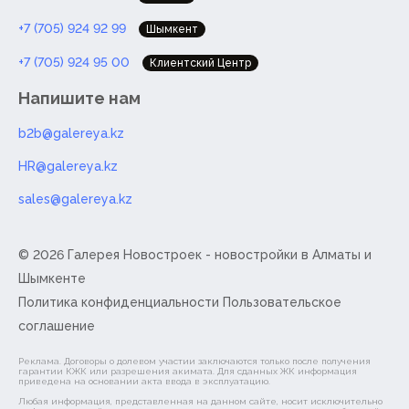
+7 (705) 924 92 99
Шымкент
+7 (705) 924 95 00
Клиентский Центр
Напишите нам
b2b@galereya.kz
HR@galereya.kz
sales@galereya.kz
© 2026 Галерея Новостроек -
новостройки в Алматы и
Шымкенте
Политика конфиденциальности
Пользовательское
соглашение
Реклама. Договоры о долевом участии заключаются только после получения
гарантии КЖК или разрешения акимата. Для сданных ЖК информация
приведена на основании акта ввода в эксплуатацию.
Любая информация, представленная на данном сайте, носит исключительно