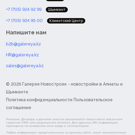
+7 (705) 924 92 99
Шымкент
+7 (705) 924 95 00
Клиентский Центр
Напишите нам
b2b@galereya.kz
HR@galereya.kz
sales@galereya.kz
© 2026 Галерея Новостроек -
новостройки в Алматы и
Шымкенте
Политика конфиденциальности
Пользовательское
соглашение
Реклама. Договоры о долевом участии заключаются только после получения
гарантии КЖК или разрешения акимата. Для сданных ЖК информация
приведена на основании акта ввода в эксплуатацию.
Любая информация, представленная на данном сайте, носит исключительно