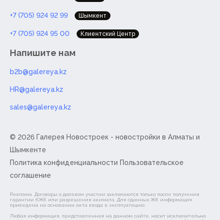
+7 (705) 924 92 99
Шымкент
+7 (705) 924 95 00
Клиентский Центр
Напишите нам
b2b@galereya.kz
HR@galereya.kz
sales@galereya.kz
© 2026 Галерея Новостроек -
новостройки в Алматы и
Шымкенте
Политика конфиденциальности
Пользовательское
соглашение
Реклама. Договоры о долевом участии заключаются только после получения
гарантии КЖК или разрешения акимата. Для сданных ЖК информация
приведена на основании акта ввода в эксплуатацию.
Любая информация, представленная на данном сайте, носит исключительно