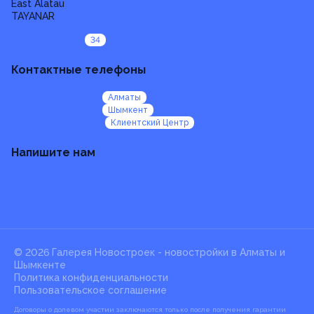
East Alatau
TAYANAR
Все проекты
34
Контактные телефоны
+7 (705) 924 92 47
Алматы
+7 (705) 924 92 99
Шымкент
+7 (705) 924 95 00
Клиентский Центр
Напишите нам
b2b@galereya.kz
HR@galereya.kz
sales@galereya.kz
© 2026 Галерея Новостроек -
новостройки в Алматы и
Шымкенте
Политика конфиденциальности
Пользовательское соглашение
Договоры о долевом участии заключаются только после получения гарантии