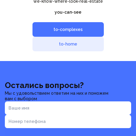
we-know-where-look-real-estate
you-can-see
to-complexes
to-home
Остались вопросы?
Мы с удовольствием ответим на них и поможем
вам с выбором
Ваше имя
Номер телефона
Отправить