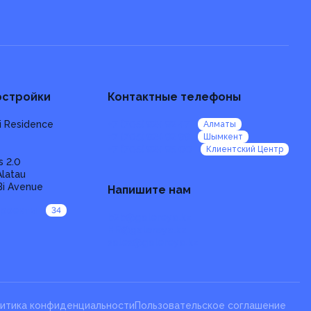
остройки
Контактные телефоны
i Residence
+7 (705) 924 92 47
Алматы
+7 (705) 924 92 99
Шымкент
+7 (705) 924 95 00
Клиентский Центр
s 2.0
Alatau
Bi Avenue
Напишите нам
проекты
34
b2b@galereya.kz
HR@galereya.kz
sales@galereya.kz
итика конфиденциальности
Пользовательское соглашение