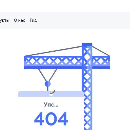
укты
О нас
Гид