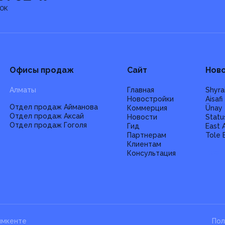
ОК
Офисы продаж
Сайт
Нов
Алматы
Главная
Shyra
Новостройки
Aisafi
Отдел продаж Айманова
Коммерция
Ünay
Отдел продаж Аксай
Новости
Statu
Отдел продаж Гоголя
Гид
East 
Партнерам
Tole 
Клиентам
Все 
Консультация
ымкенте
Пол