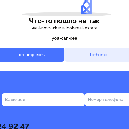
Что-то пошло не так
we-know-where-look-real-estate
you-can-see
to-complexes
to-home
Ваше имя
Номер телефона
24 92 47