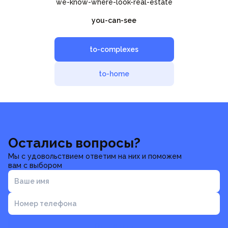
we-know-where-look-real-estate
you-can-see
to-complexes
to-home
Остались вопросы?
Мы с удовольствием ответим на них и поможем
вам с выбором
Ваше имя
Номер телефона
Отправить