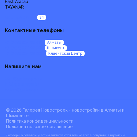
East Alatau
TAYANAR
Все проекты
34
Контактные телефоны
+7 (705) 924 92 47
Алматы
+7 (705) 924 92 99
Шымкент
+7 (705) 924 95 00
Клиентский Центр
Напишите нам
b2b@galereya.kz
HR@galereya.kz
sales@galereya.kz
© 2026 Галерея Новостроек -
новостройки в Алматы и
Шымкенте
Политика конфиденциальности
Пользовательское соглашение
Договоры о долевом участии заключаются только после получения гарантии