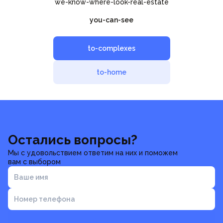
we-know-where-look-real-estate
you-can-see
to-complexes
to-home
Остались вопросы?
Мы с удовольствием ответим на них и поможем
вам с выбором
Ваше имя
Номер телефона
Отправить