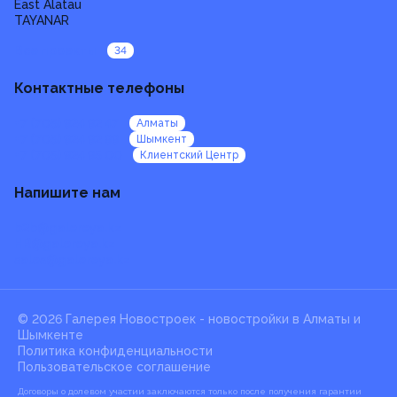
East Alatau
TAYANAR
Все проекты
34
Контактные телефоны
+7 (705) 924 92 47
Алматы
+7 (705) 924 92 99
Шымкент
+7 (705) 924 95 00
Клиентский Центр
Напишите нам
b2b@galereya.kz
HR@galereya.kz
sales@galereya.kz
© 2026 Галерея Новостроек -
новостройки в Алматы и
Шымкенте
Политика конфиденциальности
Пользовательское соглашение
Договоры о долевом участии заключаются только после получения гарантии