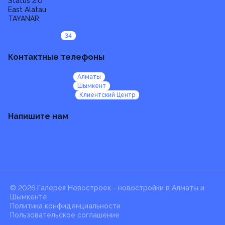
Status 2.0
East Alatau
TAYANAR
Все проекты
34
Контактные телефоны
+7 (705) 924 92 47
Алматы
+7 (705) 924 92 99
Шымкент
+7 (705) 924 95 00
Клиентский Центр
Напишите нам
b2b@galereya.kz
HR@galereya.kz
sales@galereya.kz
© 2026 Галерея Новостроек -
новостройки в Алматы и
Шымкенте
Политика конфиденциальности
Пользовательское соглашение