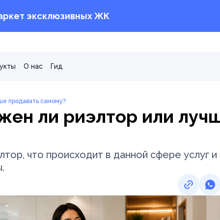
аркет эксклюзивных ЖК
укты
О нас
Гид
чше продавать самому?
жен ли риэлтор или луч
лтор, что происходит в данной сфере услуг и
.