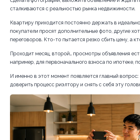
сделать фотографии, выложить объявление и ждать п
сталкиваются с реальностью рынка недвижимости.
Квартиру приходится постоянно держать в идеальной
покупатели просят дополнительные фото, другие хот
переговоров. Кто-то пытается резко сбить цену, а к
Проходит месяц, второй… просмотры объявления есть,
например, для первоначального взноса по ипотеке, п
И именно в этот момент появляется главный вопрос
доверить процесс риэлтору и снять с себя эту голо