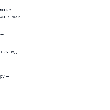
лишние
енно здесь
 —
аться под
иру —