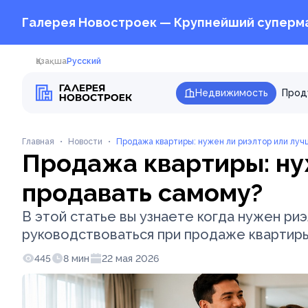
Галерея Новостроек — Крупнейший суперм
Қазақша
Русский
Недвижимость
Прод
Главная
•
Новости
•
Продажа квартиры: нужен ли риэлтор или лу
Продажа квартиры: ну
продавать самому?
В этой статье вы узнаете когда нужен риэ
руководствоваться при продаже квартиры
445
8 мин
22 мая 2026