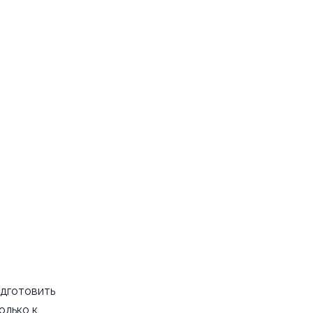
одготовить
олько к