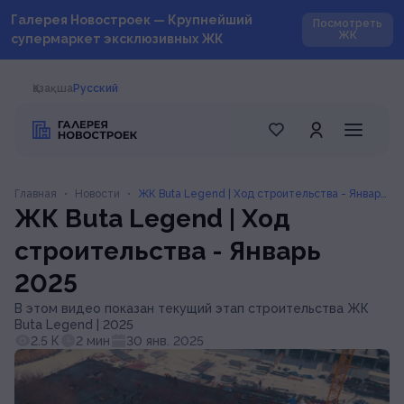
Галерея Новостроек — Крупнейший
Посмотреть
ЖК
супермаркет эксклюзивных ЖК
Қазақша
Русский
Главная
•
Новости
•
ЖК ‎Buta Legend | Ход строительства - Январь
ЖК ‎Buta Legend | Ход
2025
строительства - Январь
2025
В этом видео показан текущий этап строительства ЖК
‎Buta Legend | 2025
2.5 К
2 мин
30 янв. 2025