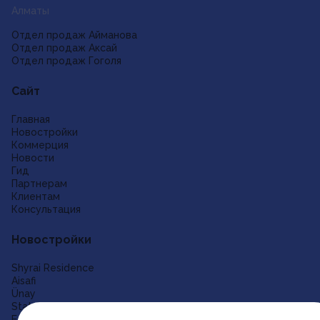
Алматы
Отдел продаж Айманова
Отдел продаж Аксай
Отдел продаж Гоголя
Сайт
Главная
Новостройки
Коммерция
Новости
Гид
Партнерам
Клиентам
Консультация
Новостройки
Shyrai Residence
Aisafi
Ünay
Status 2.0
East Alatau