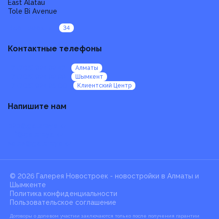
East Alatau
Tole Bi Avenue
Все проекты
34
Контактные телефоны
+7 (705) 924 92 47
Алматы
+7 (705) 924 92 99
Шымкент
+7 (705) 924 95 00
Клиентский Центр
Напишите нам
b2b@galereya.kz
HR@galereya.kz
sales@galereya.kz
© 2026 Галерея Новостроек -
новостройки в Алматы и
Шымкенте
Политика конфиденциальности
Пользовательское соглашение
Договоры о долевом участии заключаются только после получения гарантии