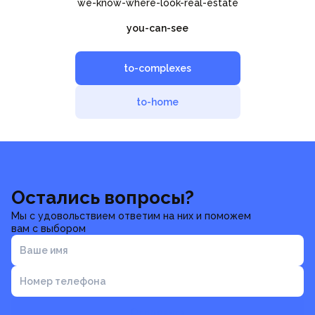
we-know-where-look-real-estate
you-can-see
to-complexes
to-home
Остались вопросы?
Мы с удовольствием ответим на них и поможем
вам с выбором
Ваше имя
Номер телефона
Отправить