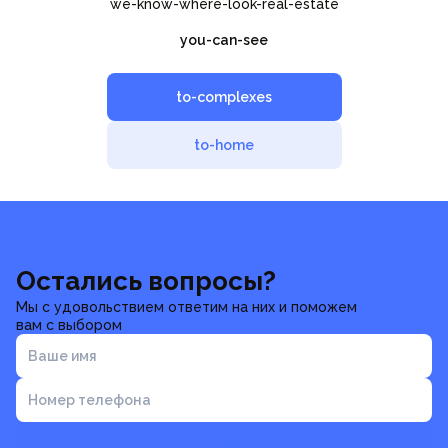
we-know-where-look-real-estate
you-can-see
to-complexes
to-home
Остались вопросы?
Мы с удовольствием ответим на них и поможем
вам с выбором
Ваше имя
Номер телефона
Отправить