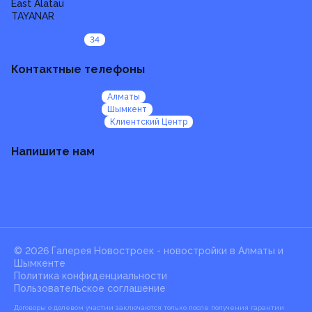
East Alatau
TAYANAR
Все проекты
34
Контактные телефоны
+7 (705) 924 92 47
Алматы
+7 (705) 924 92 99
Шымкент
+7 (705) 924 95 00
Клиентский Центр
Напишите нам
b2b@galereya.kz
HR@galereya.kz
sales@galereya.kz
© 2026 Галерея Новостроек -
новостройки в Алматы и
Шымкенте
Политика конфиденциальности
Пользовательское соглашение
Договоры о долевом участии заключаются только после получения гарантии