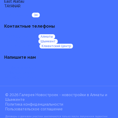
East Alatau
TAYANAR
Все проекты
34
Контактные телефоны
+7 (705) 924 92 47
Алматы
+7 (705) 924 92 99
Шымкент
+7 (705) 924 95 00
Клиентский Центр
Напишите нам
b2b@galereya.kz
HR@galereya.kz
sales@galereya.kz
© 2026 Галерея Новостроек -
новостройки в Алматы и
Шымкенте
Политика конфиденциальности
Пользовательское соглашение
Договоры о долевом участии заключаются только после получения гарантии