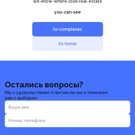
we-know-where-look-real-estate
you-can-see
to-complexes
to-home
Остались вопросы?
Мы с удовольствием ответим на них и поможем
вам с выбором
Ваше имя
Номер телефона
Отправить