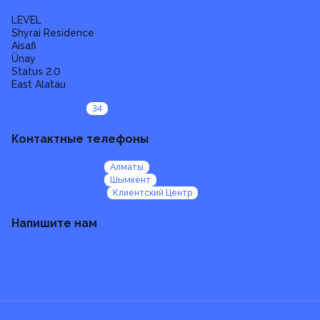
LEVEL
Shyrai Residence
Aisafi
Ünay
Status 2.0
East Alatau
Все проекты
34
Контактные телефоны
+7 (705) 924 92 47
Алматы
+7 (705) 924 92 99
Шымкент
+7 (705) 924 95 00
Клиентский Центр
Напишите нам
b2b@galereya.kz
HR@galereya.kz
sales@galereya.kz